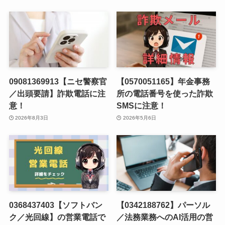
09081369913【ニセ警察官
【0570051165】年金事務
／出頭要請】詐欺電話に注
所の電話番号を使った詐欺
意！
SMSに注意！
2026年8月3日
2026年5月6日
0368437403【ソフトバン
【0342188762】パーソル
ク／光回線】の営業電話で
／法務業務へのAI活用の営