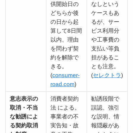
供開始日の
なしという
どちらか後
ケースもあ
の日から起
るが、サー
算して8日間
ビス利用分
以内、理由
や工事費の
を問わず契
支払い等負
約を解除で
担があるこ
きる。
とも注意。
(
consumer-
(
セレクトラ
)
road.com
)
意志表示の
消費者契約
勧誘段階で
取消・不当
法 による。
誤認、強引
な勧誘によ
事業者の不
な説明、情
る契約取消
実告知・故
報隠蔽があ