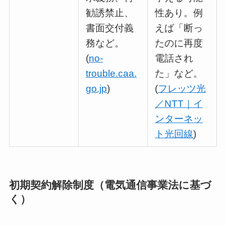
勧誘禁止、
性あり。例
書面交付義
えば「断っ
務など。
たのに再度
(
no-
電話され
trouble.caa.
た」など。
go.jp
)
(
フレッツ光
／NTT｜イ
ンターネッ
ト光回線
)
初期契約解除制度（電気通信事業法に基づ
く）