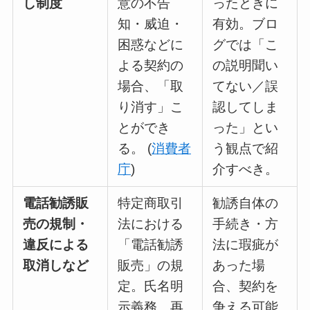
し制度
意の不告
ったときに
知・威迫・
有効。ブロ
困惑などに
グでは「こ
よる契約の
の説明聞い
場合、「取
てない／誤
り消す」こ
認してしま
とができ
った」とい
る。 (
消費者
う観点で紹
庁
)
介すべき。
電話勧誘販
特定商取引
勧誘自体の
売の規制・
法における
手続き・方
違反による
「電話勧誘
法に瑕疵が
取消しなど
販売」の規
あった場
定。氏名明
合、契約を
示義務、再
争える可能