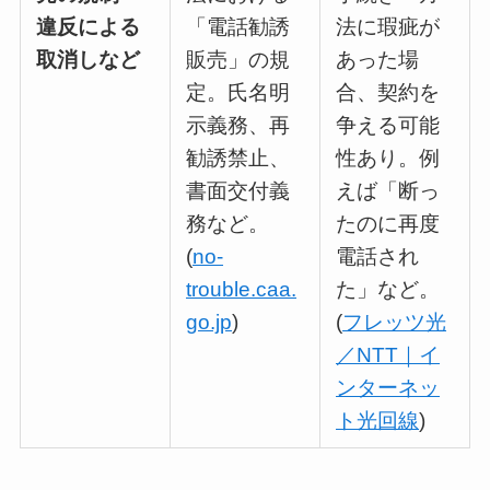
違反による
「電話勧誘
法に瑕疵が
取消しなど
販売」の規
あった場
定。氏名明
合、契約を
示義務、再
争える可能
勧誘禁止、
性あり。例
書面交付義
えば「断っ
務など。
たのに再度
(
no-
電話され
trouble.caa.
た」など。
go.jp
)
(
フレッツ光
／NTT｜イ
ンターネッ
ト光回線
)